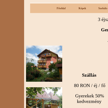
Főoldal
Képek                 
Szobák-
3 éjs
Gen
Szállás
80 RON / éj / fő
Gyerekek 50%
kedvezmény