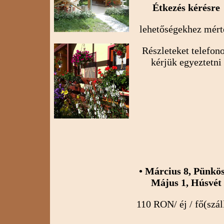
Étkezés kérésre
lehetőségekhez mért
Részleteket telefon
kérjük egyeztetni
• Március 8, Pünkö
Május 1, Húsvét
110 RON/ éj / fő(szál