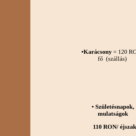
•Karácsony
= 120 RO
fő (szállás)
• Születésnapok,
mulatságok
110 RON/ éjszak